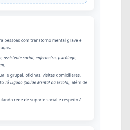
a pessoas com transtorno mental grave e
rogas.
a
,
assistente social
,
enfermeiro
,
psicólogo
,
em
.
al e grupal, oficinas, visitas domiciliares,
eto
Tá Ligado (Saúde Mental na Escola)
, além de
ulando rede de suporte social e respeito à