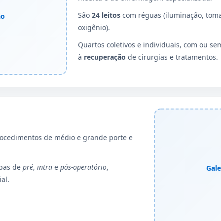
São
24 leitos
com réguas (iluminação, tom
ão
oxigênio).
Quartos coletivos e individuais, com ou 
à
recuperação
de cirurgias e tratamentos.
ocedimentos de médio e grande porte e
apas de
pré
,
intra
e
pós-operatório
,
Gale
al.