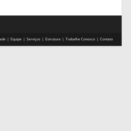
site
dade
Equipe
Serviços
Estrutura
Trabalhe Conosco
Contato